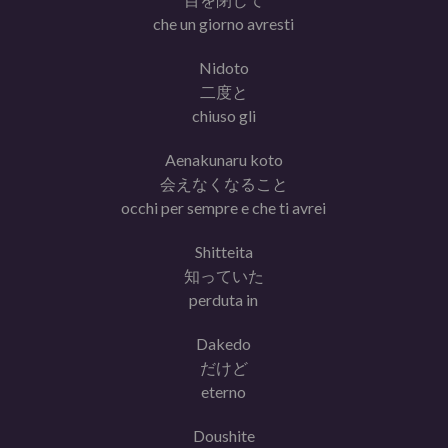
che un giorno avresti
Nidoto
二度と
chiuso gli
Aenakunaru koto
会えなくなること
occhi per sempre e che ti avrei
Shitteita
知っていた
perduta in
Dakedo
だけど
eterno
Doushite