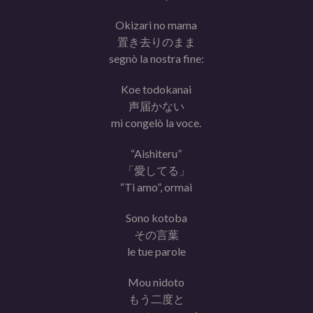
Okizari no mama
置き去りのまま
segnò la nostra fine:
Koe todokanai
声届かない
mi congelò la voce.
“Aishiteru”
「愛してる」
“Ti amo”, ormai
Sono kotoba
その言葉
le tue parole
Mou nidoto
もう二度と