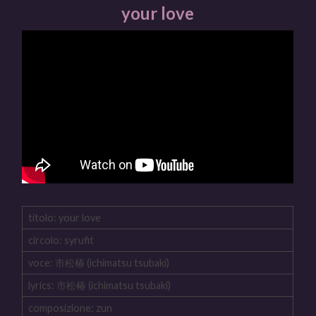
your love
titolo: your love
circolo: syrufit
voce: 市松椿 (ichimatsu tsubaki)
lyrics: 市松椿 (ichimatsu tsubaki)
composizione: zun