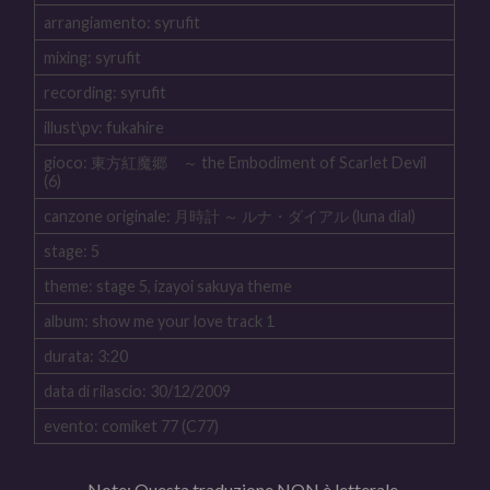
arrangiamento: syrufit
mixing: syrufit
recording: syrufit
illust\pv: fukahire
gioco: 東方紅魔郷 ～ the Embodiment of Scarlet Devil
(6)
canzone originale: 月時計 ～ ルナ・ダイアル (luna dial)
stage: 5
theme: stage 5, izayoi sakuya theme
album: show me your love track 1
durata: 3:20
data di rilascio: 30/12/2009
evento: comiket 77 (C77)
Note: Questa traduzione NON è letterale.