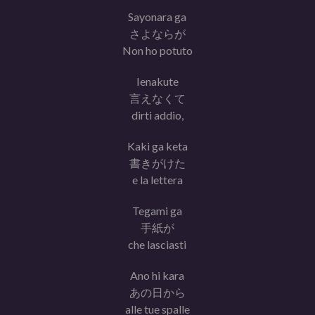
Sayonara ga
さよならが
Non ho potuto
Ienakute
言えなくて
dirti addio,
Kaki ga keta
書きがけた
e la lettera
Tegami ga
手紙が
che lasciasti
Ano hi kara
あの日から
alle tue spalle