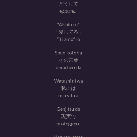
どうして
eppure…
“Aishiteru”
「愛してる」
“Ti amo”, io
Sono kotoba
その言葉
dedicherò la
Watashi ni wa
私には
mia vita a
Genjitsu de
現実で
proteggere
Nanimo kamo