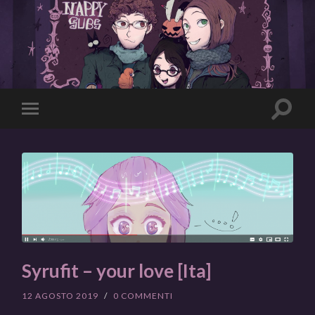
Toggle
Toggle
search
mobile
field
menu
Syrufit – your love [Ita]
12 AGOSTO 2019
/
0 COMMENTI