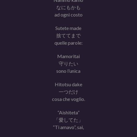
なにもかも
ad ogni costo
Sutete made
捨ててまで
quelle parole:
Mamoritai
守りたい
sono l’unica
Hitotsu dake
一つだけ
cosa che voglio.
“Aishiteta”
「愛してた」
“Ti amavo”, sai,