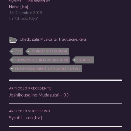
Syrufit – The World of
Noise [Ita]
15 Dicembre 2019
In "Check: Kiya"
Check: Zahj
,
Musica ita
,
Traduzione: Kiya
C77
ICHIMATSU TSUBAKI
SHOW ME YOUR LOVE (ALBUM)
SYRUFIT
THE EMBODIMENT OF SCARLET DEVIL
ARTICOLO PRECEDENTE
Joshikousei no Mudazukai – 03
ARTICOLO SUCCESSIVO
Syrufit – ren [Ita]