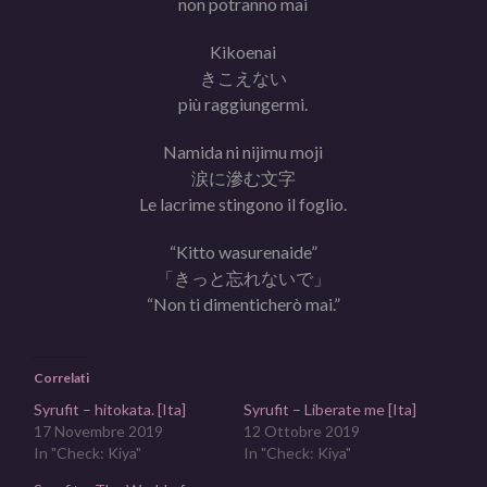
non potranno mai
Kikoenai
きこえない
più raggiungermi.
Namida ni nijimu moji
涙に滲む文字
Le lacrime stingono il foglio.
“Kitto wasurenaide”
「きっと忘れないで」
“Non ti dimenticherò mai.”
Correlati
Syrufit – hitokata. [Ita]
Syrufit – Liberate me [Ita]
17 Novembre 2019
12 Ottobre 2019
In "Check: Kiya"
In "Check: Kiya"