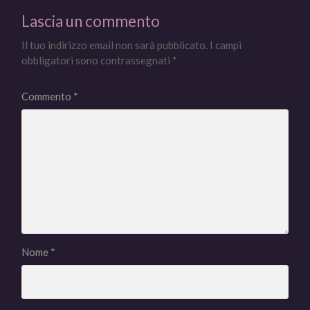
Lascia un commento
Il tuo indirizzo email non sarà pubblicato.
I campi
obbligatori sono contrassegnati
*
Commento
*
Nome
*