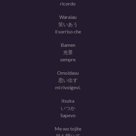
ricordo
Waraiau
笑いあう
il sorriso che
Bamen
光景
sempre
Omoidasu
思い出す
mi rivolgevi.
Itsuka
いつか
Sapevo
Me wo tojite
目を閉じて