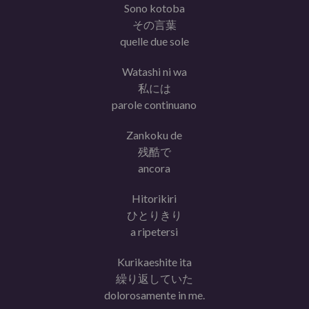
Sono kotoba
その言葉
quelle due sole
Watashi ni wa
私には
parole continuano
Zankoku de
残酷で
ancora
Hitorikiri
ひとりきり
a ripetersi
Kurikaeshite ita
繰り返していた
dolorosamente in me.