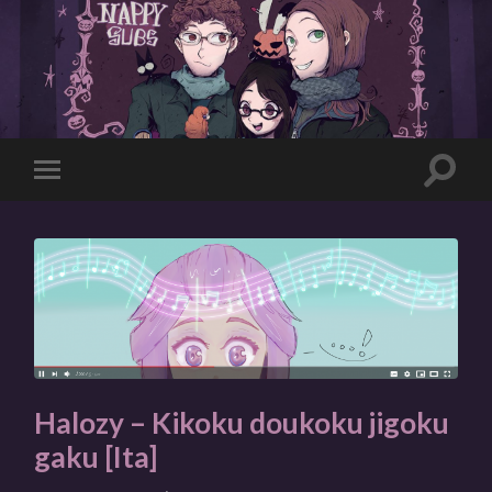
Toggle
Toggle
search
mobile
field
menu
Halozy – Kikoku doukoku jigoku
gaku [Ita]