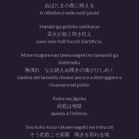
ぬばたまの夜に映える
A riflettersi nelle notti peste
Hanabi ga gotoku sakikurue
花火が如く咲き狂え
sono solo folli fuochi d’artificio.
Mune tsugure nao taenu nageki no tamashii ga
hishimeku
胸潰れ なお絶えぬ嘆きの魂がひしめく
L’anima del lamento rimane ancora a distruggere e
risuonare nel petto:
Koko wa jigoku
此処は地獄
questo è l’inferno.
Sou koko koso rakuen nageki wo ireru chi
そう此処こそ楽園 嘆きを容れる地