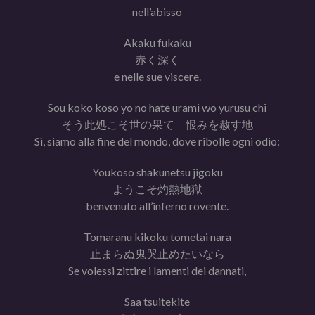
nell’abisso
Akaku fukaku
赤く深く
e nelle sue viscere.
Sou koko koso yo no hate urami wo yurusu chi
そう此処こそ世の果て 恨みを赦す地
Sì, siamo alla fine del mondo, dove ribolle ogni odio:
Youkoso shakunetsu jigoku
ようこそ灼熱地獄
benvenuto all’inferno rovente.
Tomaranu kikoku tometai nara
止まらぬ鬼哭止めたいなら
Se volessi zittire i lamenti dei dannati,
Saa tsuitekite