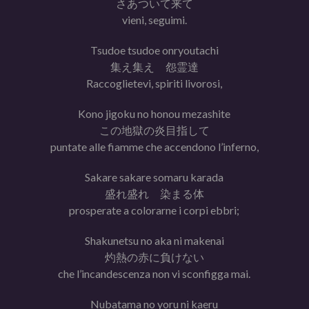
さあついて来て
vieni, seguimi.
Tsudoe tsudoe onryoutachi
集え集え 怨霊達
Raccoglietevi, spiriti livorosi,
Kono jigoku no honou mezashite
この地獄の炎目指して
puntate alle fiamme che accendono l’inferno,
Sakare sakare somaru karada
盛れ盛れ 染まる体
prosperate a colorarne i corpi ebbri;
Shakunetsu no aka ni makenai
灼熱の赤に負けない
che l’incandescenza non vi sconfigga mai.
Nubatama no yoru ni kaeru