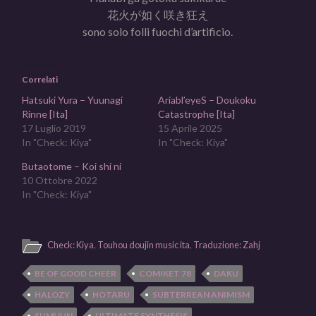
花火が如く咲き狂え
sono solo folli fuochi d’artificio.
Correlati
Hatsuki Yura – Yuunagi
Ariabl’eyeS – Doukoku
Rinne [Ita]
Catastrophe [Ita]
17 Luglio 2019
15 Aprile 2025
In "Check: Kiya"
In "Check: Kiya"
Butaotome – Koi shi ni
10 Ottobre 2022
In "Check: Kiya"
Check: Kiya
,
Touhou doujin music ita
,
Traduzione: Zahj
BE OF GOOD CHEER
COMIKET 78
DAKU
HALOZY
HOTARU
SUBTERREAN ANIMISM
SUMIJUN
ULTIMATE SYNTHESIS