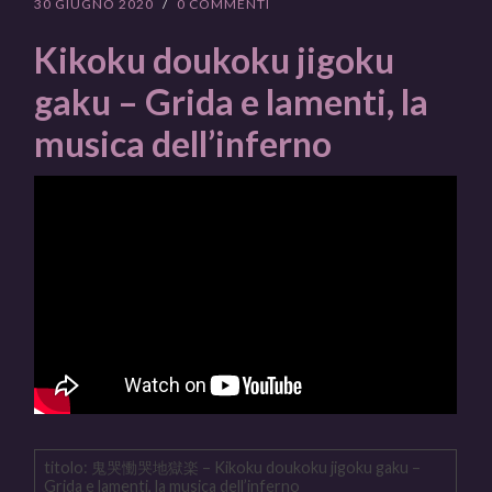
30 GIUGNO 2020
/
0 COMMENTI
Kikoku doukoku jigoku
gaku – Grida e lamenti, la
musica dell’inferno
titolo: 鬼哭慟哭地獄楽 – Kikoku doukoku jigoku gaku –
Grida e lamenti, la musica dell’inferno