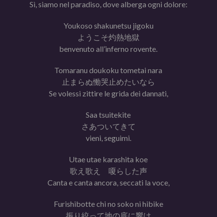
Sì, siamo nel paradiso, dove alberga ogni dolore:
Youkoso shakunetsu jigoku
ようこそ灼熱地獄
benvenuto all’inferno rovente.
Tomaranu doukoku tometai nara
止まらぬ慟哭止めたいなら
Se volessi zittire le grida dei dannati,
Saa tsuitekite
さあついてきて
vieni, seguimi.
Utae utae karashita koe
歌え歌え 嗄らした声
Canta e canta ancora, seccati la voce,
Furishibotte chi no soko ni hibike
振り絞って地の底に響け