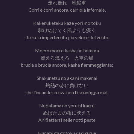
走れ走れ 地獄車
Corri e corri ancora, carriola infernale,
Kakenuketeku kaze yori mo toku
駆けぬけてく風よりも疾く
sfreccia imperterrita più veloce del vento,
Moero moero kasha no homura
燃えろ燃えろ 火車の焔
brucia e brucia ancora, kasha fiammeggiante;
Shakunetsu no aka ni makenai
灼熱の赤に負けない
che l’incandescenza non ti sconfigga mai.
Nubatama no yoru ni kaeru
ぬばたまの夜に映える
A riflettersi nelle notti peste
Hanabi ga gotoku sakikurue