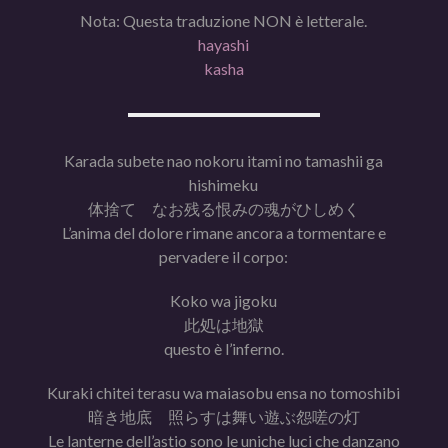
Nota: Questa traduzione NON è letterale.
hayashi
kasha
Karada subete nao nokoru itami no tamashii ga
hishimeku
体捨て なお残る恨みの魂がひしめく
L’anima del dolore rimane ancora a tormentare e
pervadere il corpo:
Koko wa jigoku
此処は地獄
questo è l’inferno.
Kuraki chitei terasu wa maiasobu ensa no tomoshibi
暗き地底 照らすは舞い遊ぶ怨嗟の灯
Le lanterne dell’astio sono le uniche luci che danzano