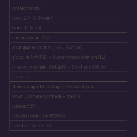
circolo: halozy
voce: ほたる (hotaru)
lyrics: 疒 (daku)
composizione: ZUN
arrangiamento: すみじゅん (sumijun)
gioco: 東方地霊殿 ～ Subterranean Animism (11)
canzone originale: 死体旅行 ～ Be of good cheer!
stage: 5
theme: stage: Boss stage – Rin Kaenbyou
album: Ultimate Synthesis – track 8
durata: 5:59
data di rilascio: 14/08/2010
evento: Comiket 78