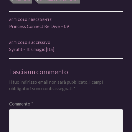
ARTICOLO PRECEDENTE
Princess Connect Re Dive – 09
ARTICOLO SUCCESSIVO
Syrufit – It’s magic [Ita]
Lascia un commento
Il tuo indirizzo email non sarà pubblicato.
I campi
obbligatori sono contrassegnati
*
Commento
*