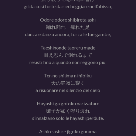
grida così forte da riecheggiare nell’abisso,
Odore odore shibireta ashi
踊れ踊れ 痺れた足
danza e danza ancora, forza le tue gambe,
Taeshinonde taoreru made
耐え忍んで倒れるまで
resisti fino a quando non reggono più;
Ten no shijima ni hibiku
天の静寂に響く
a risuonare nel silenzio del cielo
Hayashi ga gotoku nariwatare
囃子が如く鳴り渡れ
s’innalzano solo le hayashi perdute.
Ashire ashire jigoku guruma