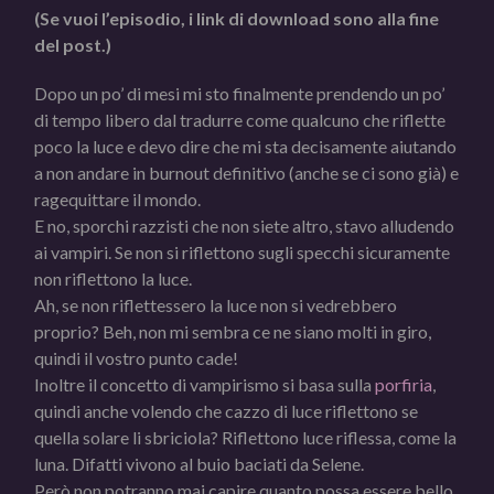
(Se vuoi l’episodio, i link di download sono alla fine
del post.)
Dopo un po’ di mesi mi sto finalmente prendendo un po’
di tempo libero dal tradurre come qualcuno che riflette
poco la luce e devo dire che mi sta decisamente aiutando
a non andare in burnout definitivo (anche se ci sono già) e
ragequittare il mondo.
E no, sporchi razzisti che non siete altro, stavo alludendo
ai vampiri. Se non si riflettono sugli specchi sicuramente
non riflettono la luce.
Ah, se non riflettessero la luce non si vedrebbero
proprio? Beh, non mi sembra ce ne siano molti in giro,
quindi il vostro punto cade!
Inoltre il concetto di vampirismo si basa sulla
porfiria
,
quindi anche volendo che cazzo di luce riflettono se
quella solare li sbriciola? Riflettono luce riflessa, come la
luna. Difatti vivono al buio baciati da Selene.
Però non potranno mai capire quanto possa essere bello