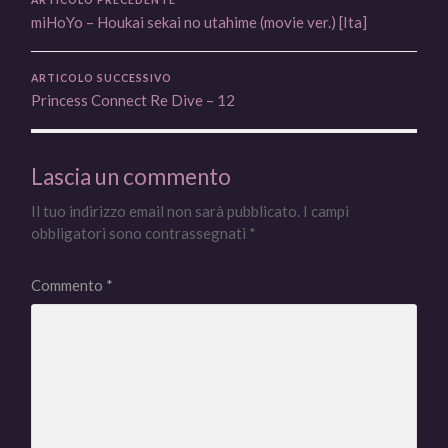
miHoYo – Houkai sekai no utahime (movie ver.) [Ita]
ARTICOLO SUCCESSIVO
Princess Connect Re Dive – 12
Lascia un commento
Il tuo indirizzo email non sarà pubblicato.
I campi
obbligatori sono contrassegnati
*
Commento
*