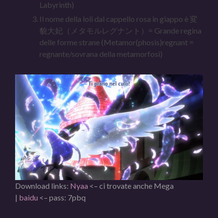
Labyrinth)
Il nome della loli dal cappello rosa in giappo è 変
貌大妃（メタモルレグナント）= Grande regina
delle forme strane (Metamor(phosis)regnant =
regnante/sovrana della metamorfosi)
Download links:
Nyaa
<– ci trovate anche Mega
|
baidu
<– pass: 7pbq