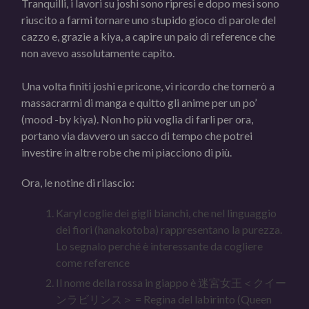
Tranquilli, i lavori su joshi sono ripresi e dopo mesi sono
riuscito a farmi tornare uno stupido gioco di parole del
cazzo e, grazie a kiya, a capire un paio di reference che
non avevo assolutamente capito.
Una volta finiti joshi e pricone, vi ricordo che tornerò a
massacrarmi di manga e quitto gli anime per un po’
(mood -by kiya). Non ho più voglia di farli per ora,
portano via davvero un sacco di tempo che potrei
investire in altre robe che mi piacciono di più.
Ora, le notine di rilascio:
Karyl coglie dei gigli bianchi, che nel linguaggio
dei fiori (hanakotoba) rappresentano la purezza.
Lo segnalo perché è interessante da cogliere
come reference
Il nome della rossa in giappo è 迷宮女王＜クイー
ンラビリンス＞ = Regina del labirinto (Queen