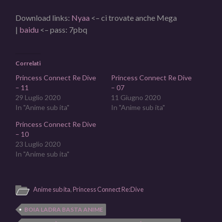
Download links:
Nyaa
<– ci trovate anche Mega
|
baidu
<– pass: 7pbq
Correlati
Princess Connect Re Dive
Princess Connect Re Dive
– 11
– 07
29 Luglio 2020
11 Giugno 2020
In "Anime sub ita"
In "Anime sub ita"
Princess Connect Re Dive
– 10
23 Luglio 2020
In "Anime sub ita"
Anime sub ita
,
Princess Connect Re:Dive
BOIA LADRA BASTA ANIME