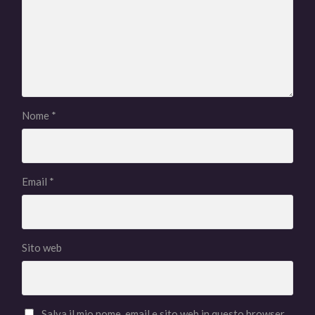
Nome
*
Email
*
Sito web
Salva il mio nome, email e sito web in questo browser