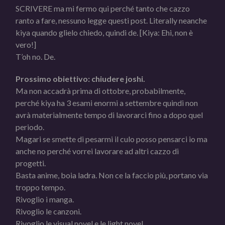
SCRIVERE ma mi fermo qui perché tanto che cazzo
ranto a fare, nessuno legge questi post. Literally neanche
kiya quando glielo chiedo, quindi de. [Kiya: Ehi, non è
vero!]
T’oh no. De.
Prossimo obiettivo: chiudere joshi.
Ma non accadrà prima di ottobre, probabilmente,
perché kiya ha 3 esami enormi a settembre quindi non
avrà materialmente tempo di lavorarci fino a dopo quel
periodo.
Magari se smette di pesarmi il culo posso pensarci io ma
anche no perché vorrei lavorare ad altri cazzo di
progetti.
Basta anime, boia ladra. Non ce la faccio più, portano via
troppo tempo.
Rivoglio i manga.
Rivoglio le canzoni.
Rivoglio le visual novel e le light novel.