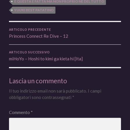
E QUESTA È FATTA MA NON PROPRIO NÉ DEL TUTTO
YUUKI BEST PATATINO
ARTICOLO PRECEDENTE
Princess Connect Re Dive – 12
ARTICOLO SUCCESSIVO
miHoYo – Hoshi to kimi ga kieta hi [Ita]
Lascia un commento
Il tuo indirizzo email non sarà pubblicato.
I campi
obbligatori sono contrassegnati
*
Commento
*