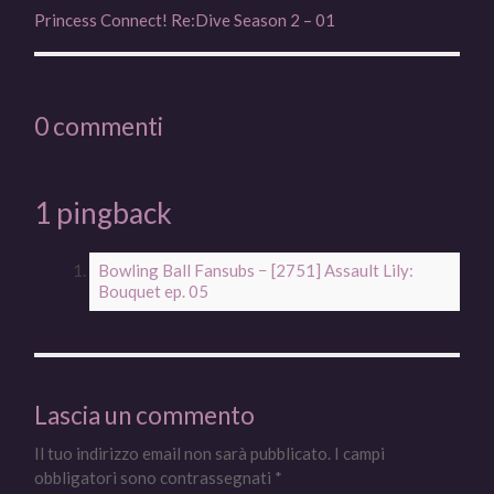
Princess Connect! Re:Dive Season 2 – 01
0 commenti
1 pingback
Bowling Ball Fansubs − [2751] Assault Lily:
Bouquet ep. 05
Lascia un commento
Il tuo indirizzo email non sarà pubblicato.
I campi
obbligatori sono contrassegnati
*