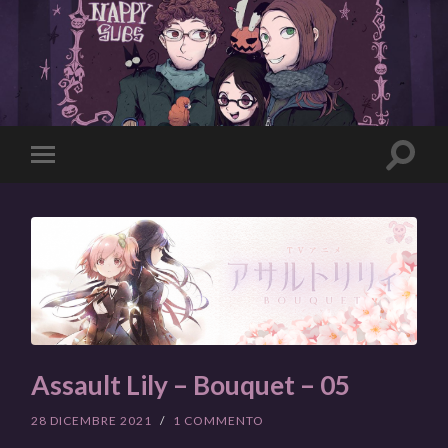
Toggle
Toggle
search
mobile
field
menu
Assault Lily – Bouquet – 05
28 DICEMBRE 2021
/
1 COMMENTO