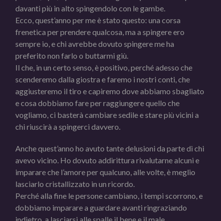
davanti più in alto spingendolo con le gambe.
Ecco, quest’anno per me è stato questo: una corsa
frenetica per prendere qualcosa, ma a spingere ero
sempre io, e chi avrebbe dovuto spingere me ha
preferito non farlo o buttarmi giù.
Il che, in un certo senso, è positivo, perché adesso che
scenderemo dalla giostra e faremo i nostri conti, che
aggiusteremo il tiro e capiremo dove abbiamo sbagliato
e cosa dobbiamo fare per raggiungere quello che
vogliamo, ci basterà cambiare sedile e stare più vicini a
chi riuscirà a spingerci davvero.
Anche quest’anno ho avuto tante delusioni da parte di chi
avevo vicino. Ho dovuto addirittura rivalutarne alcuni e
imparare che l’amore per qualcuno, alle volte, è meglio
lasciarlo cristallizzato in un ricordo.
Perché alla fine le persone cambiano, i tempi scorrono, e
dobbiamo imparare a guardare avanti ringraziando
indietro, a lasciarsi alle spalle il bene e il male