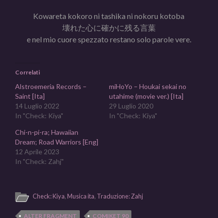
Kowareta kokoro ni tashika ni nokoru kotoba
壊れた心に確かに残る言葉
e nel mio cuore spezzato restano solo parole vere.
Correlati
Alstroemeria Records –
miHoYo – Houkai sekai no
Saint [Ita]
utahime (movie ver.) [Ita]
14 Luglio 2022
29 Luglio 2020
In "Check: Kiya"
In "Check: Kiya"
Chi-n-pi-ra; Hawaiian
Dream; Road Warriors [Eng]
12 Aprile 2023
In "Check: Zahj"
Check: Kiya
,
Musica ita
,
Traduzione: Zahj
ALTER FRAGMENT
COMIKET 90