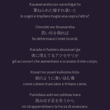
Kasanerareta uso surechigai to
重ねられた嘘すれ違いと
in sogni e impilare bugie una sopra l’altra?
Omoide wo itsuwareba
思い出を偽れば
Se deformassi i miei ricordi,
Karada ni fueteru akusesari ga
体に増えてるアクセサリが
gli accessori che aumentano e scavano il mio corpo,
Kusari no youni kuikomu kizu
鎖のように食い込む傷
come catene tranciano e tritano carne,
Fumidasu ashi wo ushinau kara
踏み出す足を失うから
mi strapperebbero la forza di avanzare.