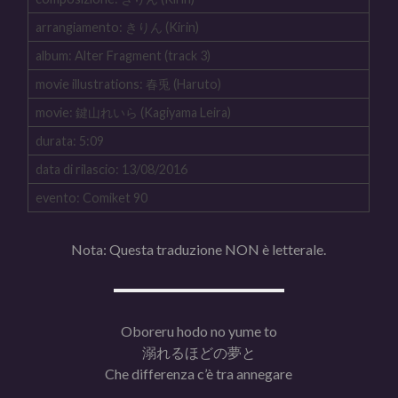
arrangiamento: きりん (Kirin)
album: Alter Fragment (track 3)
movie illustrations: 春兎 (Haruto)
movie: 鍵山れいら (Kagiyama Leira)
durata: 5:09
data di rilascio: 13/08/2016
evento: Comiket 90
Nota: Questa traduzione NON è letterale.
Oboreru hodo no yume to
溺れるほどの夢と
Che differenza c’è tra annegare