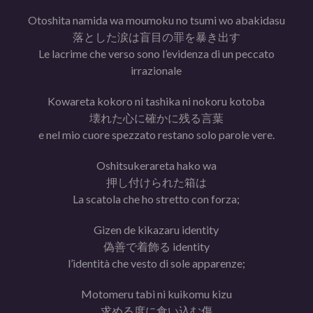
Otoshita namida wa moumoku no tsumi wo abakidasu
落とした涙は盲目の罪を暴き出す
Le lacrime che verso sono l’evidenza di un peccato
irrazionale
Kowareta kokoro ni tashika ni nokoru kotoba
壊れた心に確かに残る言葉
e nel mio cuore spezzato restano solo parole vere.
Oshitsukerareta hako wa
押し付けられた箱は
La scatola che ho stretto con forza;
Gizen de kikazaru identity
偽善で着飾る identity
l’identità che vesto di sole apparenze;
Motomeru tabi ni kuikomu kizu
求める度に食い込む傷