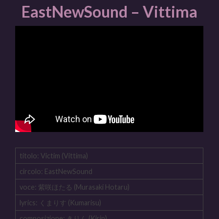
EastNewSound – Vittima
titolo: Victim (Vittima)
circolo: EastNewSound
voce: 紫咲ほたる (Murasaki Hotaru)
lyrics: くまりす (Kumarisu)
composizione: きりん (Kirin)