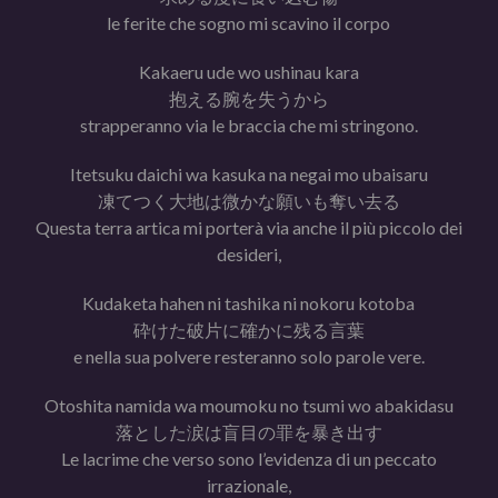
le ferite che sogno mi scavino il corpo
Kakaeru ude wo ushinau kara
抱える腕を失うから
strapperanno via le braccia che mi stringono.
Itetsuku daichi wa kasuka na negai mo ubaisaru
凍てつく大地は微かな願いも奪い去る
Questa terra artica mi porterà via anche il più piccolo dei
desideri,
Kudaketa hahen ni tashika ni nokoru kotoba
砕けた破片に確かに残る言葉
e nella sua polvere resteranno solo parole vere.
Otoshita namida wa moumoku no tsumi wo abakidasu
落とした涙は盲目の罪を暴き出す
Le lacrime che verso sono l’evidenza di un peccato
irrazionale,