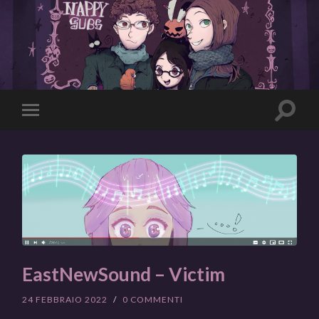
Toggle
Toggle
search
mobile
field
menu
EastNewSound – Victim
24 FEBBRAIO 2022
/
0 COMMENTI