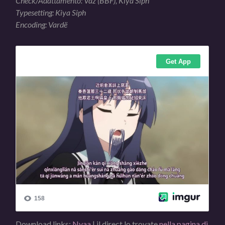
Check/Adattamento: Vaz (BBF), Kiya Siph
Typesetting: Kiya Siph
Encoding: Vardë
Download links:
Nyaa
| il direct lo trovate
nella pagina di