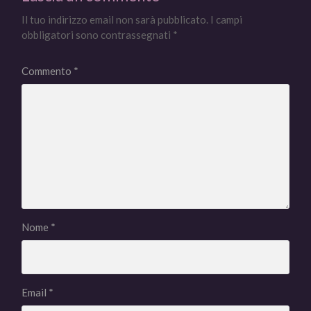
Il tuo indirizzo email non sarà pubblicato.
I campi
obbligatori sono contrassegnati
*
Commento
*
Nome
*
Email
*