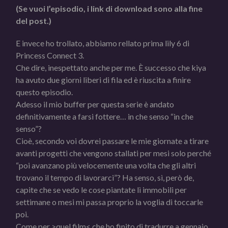
(Se vuoi l’episodio, i link di download sono alla fine
del post.)
E invece ho trollato, abbiamo rellato prima lily 6 di
Princess Connect 3.
Che dire, inespettato anche per me. È successo che kiya
ha avuto due giorni liberi di fila ed è riuscita a finire
questo episodio.
Adesso il mio buffer per questa serie è andato
definitivamente a farsi fottere… in che senso “in che
senso”?
Cioè, secondo voi dovrei passare le mie giornate a tirare
avanti progetti che vengono stallati per mesi solo perché
“poi avanzano più velocemente una volta che gli altri
trovano il tempo di lavorarci”? Ha senso, sì, però de,
capite che se vedo le cose piantate lì immobili per
settimane o mesi mi passa proprio la voglia di toccarle
poi.
Come per >quel film< che ho finito di tradurre a gennaio