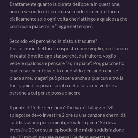
Esattamente quanto la durata dell’opera in questione,
non un secondo di più né un secondo di meno, e torna
ciclicamente solo ogni volta che riattingo a qualcosa che
continua a piacermi e “regge nel tempo”.
Secondo voi perché ho iniziato a tradurre?
Posso infiocchettare la risposta come voglio, ma il punto
in realtà è molto egoista: perché, da fruitore, voglio
vedere qualcosa e pensare “sì, mi piace”. Poi, giacché ho
qualcosa che mi piace, lo condivido pensando che se
piace a me, magari può piacere anche a qualcun altro là
fuori, quindi lo posto su internet o lo faccio vedere a
persone a cui penso possa piacere.
Il punto difficile però non è l’arrivo, è il viaggio. Mi
spiego: se devo investire 2 ore su una canzone che mi dà
soddisfazione per 5 minuti, ne vale la pena? Se devo
investire 20 ore su un episodio che mi dà soddisfazione
per 20 minuti, ne vale la pena? Se devo aspettare