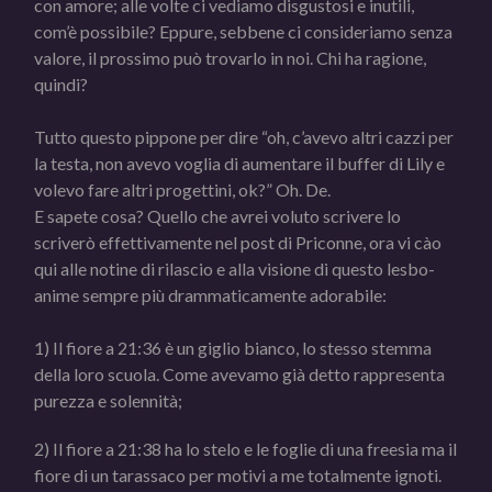
con amore; alle volte ci vediamo disgustosi e inutili,
com’è possibile? Eppure, sebbene ci consideriamo senza
valore, il prossimo può trovarlo in noi. Chi ha ragione,
quindi?
Tutto questo pippone per dire “oh, c’avevo altri cazzi per
la testa, non avevo voglia di aumentare il buffer di Lily e
volevo fare altri progettini, ok?” Oh. De.
E sapete cosa? Quello che avrei voluto scrivere lo
scriverò effettivamente nel post di Priconne, ora vi cào
qui alle notine di rilascio e alla visione di questo lesbo-
anime sempre più drammaticamente adorabile:
1) Il fiore a 21:36 è un giglio bianco, lo stesso stemma
della loro scuola. Come avevamo già detto rappresenta
purezza e solennità;
2) Il fiore a 21:38 ha lo stelo e le foglie di una freesia ma il
fiore di un tarassaco per motivi a me totalmente ignoti.