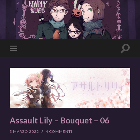
Toggle
Toggle
search
mobile
field
menu
Assault Lily – Bouquet – 06
3 MARZO 2022
/
4 COMMENTI