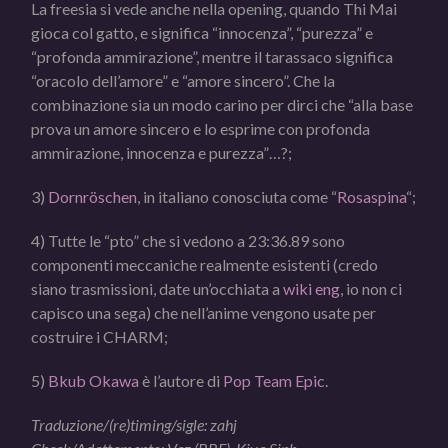
La freesia si vede anche nella opening, quando Thi Mai
gioca col gatto, e significa “innocenza”, “purezza” e
“profonda ammirazione”, mentre il tarassaco significa
“oracolo dell’amore” e “amore sincero”. Che la
combinazione sia un modo carino per dirci che “alla base
prova un amore sincero e lo esprime con profonda
ammirazione, innocenza e purezza”…?;
3)
Dornröschen
, in italiano conosciuta come “
Rosaspina
“;
4) Tutte le “pto” che si vedono a 23:36.89 sono
componenti meccaniche realmente esistenti (credo
siano trasmissioni, date un’occhiata a
wiki eng
, io non ci
capisco una sega) che nell’anime vengono usate per
costruire i CHARM;
5)
Bkub Okawa
è l’autore di
Pop Team Epic
.
Traduzione/(re)timing/sigle: zahj