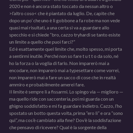
2020 e non è ancora stato toccato da nessun altro o
>l’altro coso< che è piantato da luglio. De, capite che
dopo un po’ che uno è lì gobbone a fa robe ma non vede
quasi mai risultati, a una certa si va a guardare allo
specchio e si chiede “bro, cazzo tryhardi se tanto esiste
un limite a quello che puoi farci?”
Ed è esattamente quel limite che, molto spesso, mi porta
a sentirmi inutile. Perché non so fare t u t t o da solo, né
ho la forza o la voglia di farlo. Non imparerò mai a
encodare, non imparerò mai a typesettare come vorrei,
non imparerò mai a fare un sacco di cose che in realtà
ammiro e probabilmente amerei fare.
Il limite è sempre lì a fissarmi. Lo spingo via — miglioro —
ma quello ride con saccenteria, poi mi guarda con un
ghigno soddisfatto e mi fa guardare indietro. Cazzo, l’ho
spostato un botto questa volta, prima “ero lì” e ora “sono
qui”, ma cos’è cambiato alla fine? Dov’è la soddisfazione
che pensavo di ricevere? Qual è la sorgente della