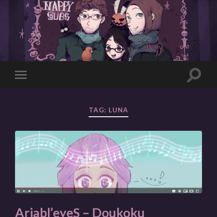
Toggle
Toggle
search
mobile
field
menu
TAG:
LUNA
Ariabl’eyeS – Doukoku