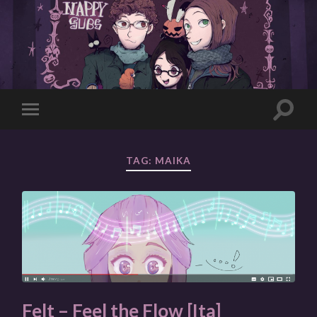
Toggle
Toggle
search
mobile
field
menu
TAG:
MAIKA
Felt – Feel the Flow [Ita]