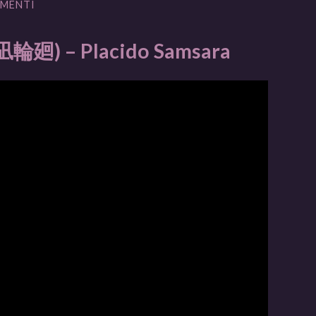
MENTI
凪輪廻) – Placido Samsara