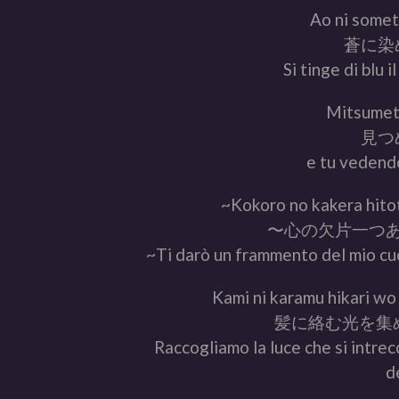
Ao ni some
蒼に染
Si tinge di blu i
Mitsumet
見つ
e tu vedendo
~Kokoro no kakera hito
〜心の欠片一つ
~Ti darò un frammento del mio cuor
Kami ni karamu hikari wo
髪に絡む光を集
Raccogliamo la luce che si intrecc
d