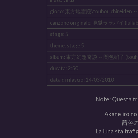
gioco: 東方地霊殿\touhou chireiden ～ s
canzone originale: 廃獄ララバイ (lullaby 
stage: 5
theme: stage 5
album: 東方幻想奇談 ～闇色硝子 (touhou gen
durata: 2:50
data di rilascio: 14/03/2010
Note: Questa tr
Akane iro no 
茜色
La luna sta traf