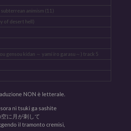
ubterrean animism (11)
of desert hell)
sou kidan ～ yami iro garasu～) track 5
aduzione NON è letterale.
sora ni tsuki ga sashite
の空に月が刺して
iggendo il tramonto cremisi,