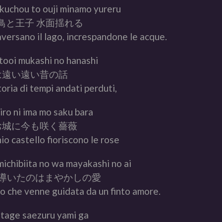
kuchou to ouji minamo yureru
鳥と王子 水面揺れる
raversano il lago, increspandone le acque.
tooi mukashi no hanashi
は遠い遠い昔の話
oria di tempi andati perduti,
iro ni ima mo saku bara
お城に今も咲く薔薇
io castello fioriscono le rose
ichibiita no wa mayakashi no ai
導いたのはまやかしの愛
o che venne guidata da un finto amore.
utage saezuru yami ga