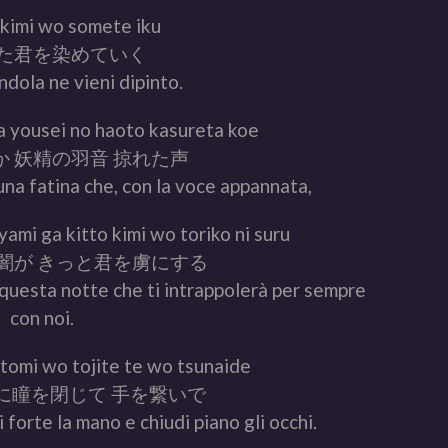
kimi wo somete iku
た君を染めていく
ndola ne vieni dipinto.
a yousei no haoto kasureta koe
 妖精の羽音 掠れた声
na fatina che, con la voce appannata,
ami ga kitto kimi wo toriko ni suru
闇が きっと君を虜にする
i questa notte che ti intrappolerà per sempre
con noi.
tomi wo tojite te wo tsunaide
に瞳を閉じて 手を繋いで
 forte la mano e chiudi piano gli occhi.