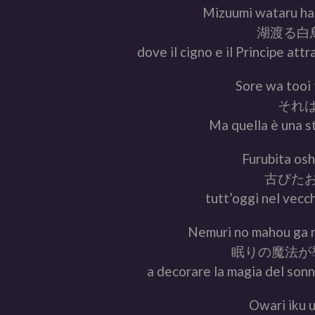
Mizuumi wataru ha
湖渡る白
dove il cigno e il Principe att
Sore wa tooi 
それ
Ma quella è una st
Furubita osh
古びた
tutt’oggi nel vecch
Nemuri no mahou ga m
眠りの魔法が
a decorare la magia del sonn
Owari iku 