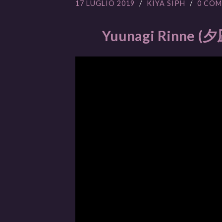
17 LUGLIO 2019
/
KIYA SIPH
/
0 COM
Yuunagi Rinne (夕