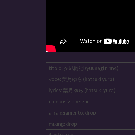
titolo: 夕凪輪廻 (yuunagi rinne)
voce: 葉月ゆら (hatsuki yura)
lyrics: 葉月ゆら (hatsuki yura)
composizione: zun
arrangiamento: drop
mixing: drop
illust: virus