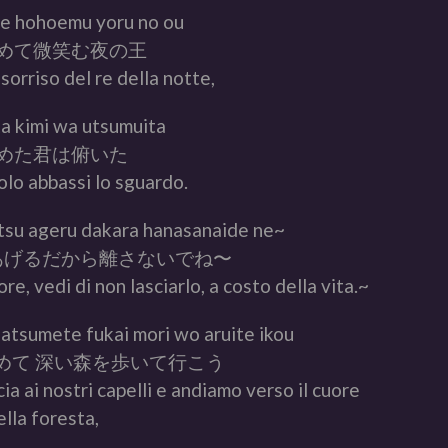
te hohoemu yoru no ou
めて微笑む夜の王
l sorriso del re della notte,
a kimi wa utsumuita
めた君は俯いた
lo abbassi lo sguardo.
tsu ageru dakara hanasanaide ne~
あげるだから離さないでね〜
e, vedi di non lasciarlo, a costo della vita.~
 atsumete fukai mori wo aruite ikou
めて 深い森を歩いて行こう
ia ai nostri capelli e andiamo verso il cuore
ella foresta,