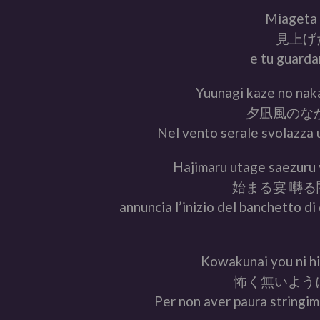
Miageta 
見上げ
e tu guarda
Yuunagi kaze no nak
夕凪風のなか
Nel vento serale svolazza u
Hajimaru utage saezuru y
始まる宴 囀る
annuncia l’inizio del banchetto d
Kowakunai you ni hi
怖く無いよう
Per non aver paura stringimi