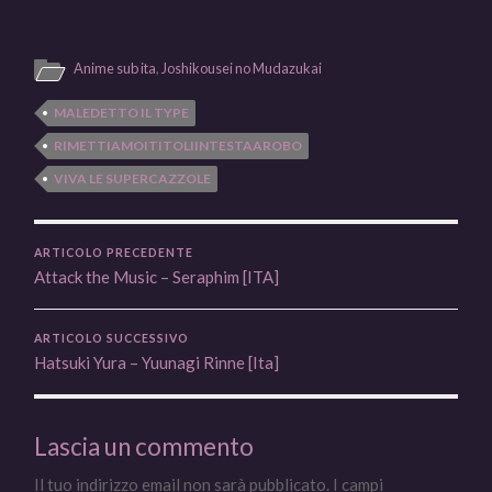
Anime sub ita
,
Joshikousei no Mudazukai
MALEDETTO IL TYPE
RIMETTIAMOITITOLIINTESTAAROBO
VIVA LE SUPERCAZZOLE
ARTICOLO PRECEDENTE
Attack the Music – Seraphim [ITA]
ARTICOLO SUCCESSIVO
Hatsuki Yura – Yuunagi Rinne [Ita]
Lascia un commento
Il tuo indirizzo email non sarà pubblicato.
I campi