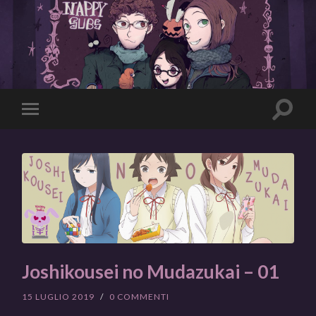
Toggle
Toggle
search
mobile
field
menu
Joshikousei no Mudazukai – 01
15 LUGLIO 2019
/
0 COMMENTI