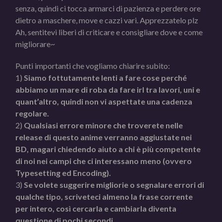
senza, quindi ci tocca armarci di pazienza e perdere ore
dietro a maschere, move e cazzi vari. Apprezzatelo plz
Ah, sentitevi liberi di criticare e consigliare dove e come
migliorare~
Punti importanti che vogliamo chiarire subito:
1)
Siamo fottutamente lenti a fare cose perché
abbiamo un mare di roba da fare irl tra lavori, uni e
quant’altro, quindi non vi aspettate una cadenza
regolare.
2)
Qualsiasi errore minore che troverete nelle
release di questo anime verranno aggiustate nei
BD, magari chiedendo aiuto a chi è più competente
di noi nei campi che ci interessano meno (ovvero
Typesetting ed Encoding).
3)
Se volete suggerire migliorie o segnalare errori di
qualche tipo, scriveteci almeno la frase corrente
per intero, così cercarla e cambiarla diventa
questione di pochi secondi.