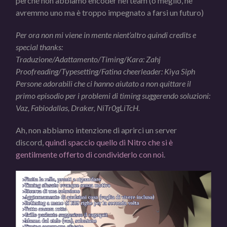
perché non abbiamo encoder nel team (o meglio, ne
avremmo uno ma è troppo impegnato a farsi un futuro)
Per ora non mi viene in mente nient’altro quindi credits e
special thanks:
Traduzione/Adattamento/Timing/Kara: Zahj
Proofreading/Typesetting/Fatina cheerleader: Kiya Siph
Persone adorabili che ci hanno aiutato a non quittare il
primo episodio per i problemi di timing suggerendo soluzioni:
Vaz, Fabiodallas, Draker, NiTr0gLiTcH.
Ah, non abbiamo intenzione di aprirci un server
discord,
quindi spaccio quello di Nitro che si è
gentilmente offerto di condividerlo con noi
.