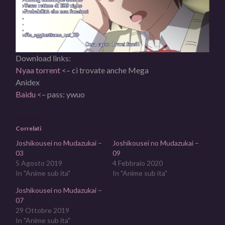
Download links:
Nyaa torrent
<– ci trovate anche Mega
Anidex
Baidu
<– pass: ywuo
Correlati
Joshikousei no Mudazukai –
Joshikousei no Mudazukai –
03
09
5 Agosto 2019
4 Febbraio 2020
In "Anime sub ita"
In "Anime sub ita"
Joshikousei no Mudazukai –
07
29 Ottobre 2019
In "Anime sub ita"