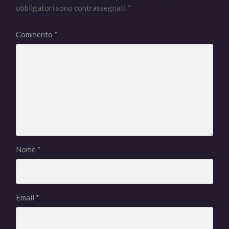
obbligatori sono contrassegnati
*
Commento
*
Nome
*
Email
*