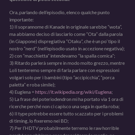
Ora, parlando dell’episodio, elenco qualche punto
importante:
1) Il soprannome di Kanade in originale sarebbe “wota”,
ma abbiamo deciso di lasciarlo come “Ota” dalla parola
(in Giappone) dispregiativa “Otaku”, che è un po’ tipo il
nostro “nerd” (nell’episodio usato in accezione negativa);
2) con “macchietta” intendevamo “la spalla comica”;
3) Ritardo parlerà sempre in modo molto grezzo, mentre
Loli tenteremo sempre di farla parlare con espressioni
volgari solo per i bambini (tipo “accipicchia”, “porca
paletta” e roba simile);
4) Euglena =
https://it.wikipedia.org/wiki/Euglena
;
5) La frase del poteriodendron mi ha portato via 1 ora di
ricerche perché non ci capisco una sega in quella roba;
6) Il type potrebbe essere tutto scazzato per i problemi
di timing, lo fixeremo nei BD;
7) Per l’HDTV probabilmente terremo le raw horrible