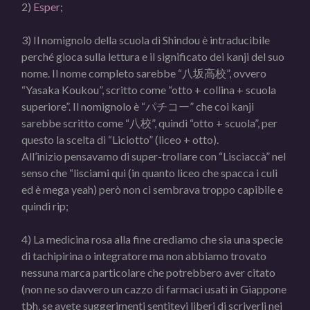
2)
Esper
;
3) Il nomignolo della scuola di Shindou è intraducibile
perché gioca sulla lettura e il significato dei kanji del suo
nome. Il nome completo sarebbe “八坂高校”, ovvero
“Yasaka Koukou”, scritto come “otto + collina + scuola
superiore”. Il nomignolo è “パチコー” che coi kanji
sarebbe scritto come “八校”, quindi “otto + scuola”, per
questo la scelta di “Liciotto” (liceo + otto).
All’inizio pensavamo di super-trollare con “Lisciaccà” nel
senso che “lisciami qui (in quanto liceo che spacca i culi
ed è mega yeah) però non ci sembrava troppo capibile e
quindi rip;
4) La medicina rosa alla fine crediamo che sia una specie
di tachipirina o integratore ma non abbiamo trovato
nessuna marca particolare che potrebbero aver citato
(non ne so davvero un cazzo di farmaci usati in Giappone
tbh, se avete suggerimenti sentitevi liberi di scriverli nei