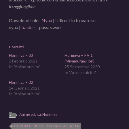
irraggiungibile.
Download links:
Nyaa
| il direct lo trovate su
nyaa |
baidu
<– pass: ywuo
Correlati
Horimiya – 03
Horimiya – PV 1
2 Febbraio 2021
(Miyamura&Hori)
In "Anime sub ita"
25 Settembre 2020
In "Anime sub ita"
Horimiya – 02
24 Gennaio 2021
In "Anime sub ita"
Anime sub ita
,
Horimiya
HORI VA BENE TUTTO MA STAI BASTA