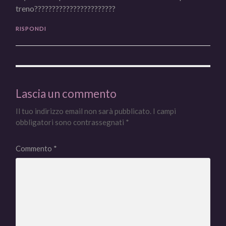
treno???????????????????????
RISPONDI
Lascia un commento
Il tuo indirizzo email non sarà pubblicato.
I campi
obbligatori sono contrassegnati
*
Commento
*