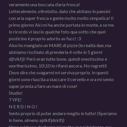
veramente una boccata d’aria fresca!
Letteralmente, oltretutto, dato che abitano in paesini
con aria super fresca e gente molto molto simpatica! Il
primo giorno Aki mi ha anche portata in monte, e se me
lo ricordo vi lascio qualche foto qua sotto che quel
posticino è proprio adorbs as fucc! :3
Also ho mangiato un MARE di pizze (in realtà due, ma
abbiamo rischiato di prenderla 4 volte in 5 giorni
djfslkfj)! Però eran tutte bone, quindi onestissimo e
wortherissimo, 10\10 lo rifarei ancora. No regretti!
Devo dire che svagarmi mi serviva proprio. In questi
giorni sono riuscita a staccare il cervello e ora mi sento
super pronta a fare un mare di cose!
Studio!
TYPE!
N E R D I N G !
Sento proprio di poter andare meglio in tutto! (Speriamo
in bene, almeno ajdklfjdsklfj)
Stare sul treno di ritorno mi mette un po’ tristezza, ma