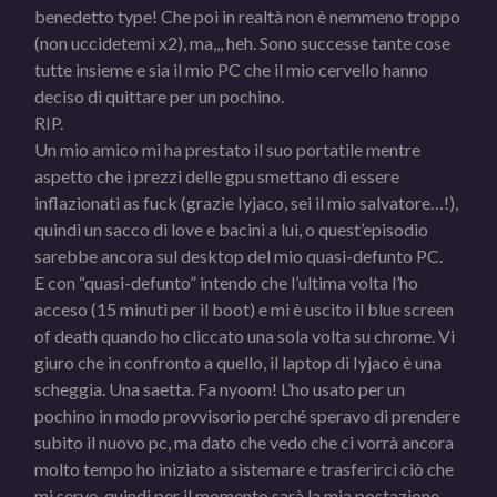
benedetto type! Che poi in realtà non è nemmeno troppo
(non uccidetemi x2), ma,,, heh. Sono successe tante cose
tutte insieme e sia il mio PC che il mio cervello hanno
deciso di quittare per un pochino.
RIP.
Un mio amico mi ha prestato il suo portatile mentre
aspetto che i prezzi delle gpu smettano di essere
inflazionati as fuck (grazie Iyjaco, sei il mio salvatore…!),
quindi un sacco di love e bacini a lui, o quest’episodio
sarebbe ancora sul desktop del mio quasi-defunto PC.
E con “quasi-defunto” intendo che l’ultima volta l’ho
acceso (15 minuti per il boot) e mi è uscito il blue screen
of death quando ho cliccato una sola volta su chrome. Vi
giuro che in confronto a quello, il laptop di Iyjaco è una
scheggia. Una saetta. Fa nyoom! L’ho usato per un
pochino in modo provvisorio perché speravo di prendere
subito il nuovo pc, ma dato che vedo che ci vorrà ancora
molto tempo ho iniziato a sistemare e trasferirci ciò che
mi serve, quindi per il momento sarà la mia postazione