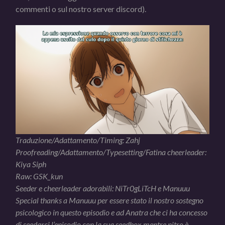
commenti o sul nostro server discord).
Traduzione/Adattamento/Timing: Zahj
Proofreading/Adattamento/Typesetting/Fatina cheerleader:
Kiya Siph
Raw: GSK_kun
Seeder e cheerleader adorabili: NiTr0gLiTcH e Manuuu
Special thanks a Manuuu per essere stato il nostro sostegno
psicologico in questo episodio e ad Anatra che ci ha concesso
di seedarci l’episodio con la sua seedbox mentre nitro è