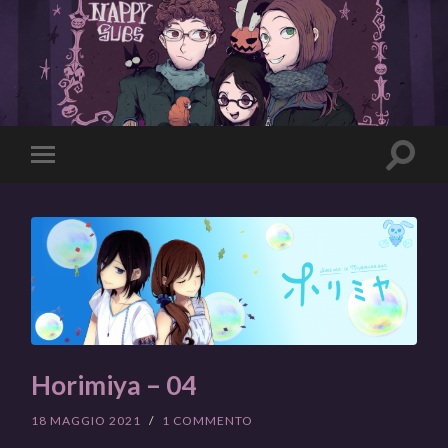
Toggle
Toggle
search
mobile
field
menu
Horimiya – 04
18 MAGGIO 2021
/
1 COMMENTO