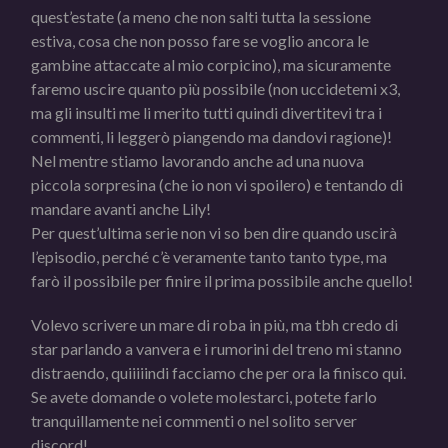
quest’estate (a meno che non salti tutta la sessione
estiva, cosa che non posso fare se voglio ancora le
gambine attaccate al mio corpicino), ma sicuramente
faremo uscire quanto più possibile (non uccidetemi x3,
ma gli insulti me li merito tutti quindi divertitevi tra i
commenti, li leggerò piangendo ma dandovi ragione)!
Nel mentre stiamo lavorando anche ad una nuova
piccola sorpresina (che io non vi spoilero) e tentando di
mandare avanti anche Lily!
Per quest’ultima serie non vi so ben dire quando uscirà
l’episodio, perché c’è veramente tanto tanto type, ma
farò il possibile per finire il prima possibile anche quello!
Volevo scrivere un mare di roba in più, ma tbh credo di
star parlando a vanvera e i rumorini del treno mi stanno
distraendo, quiiiiindi facciamo che per ora la finisco qui.
Se avete domande o volete molestarci, potete farlo
tranquillamente nei commenti o nel solito server
discord!