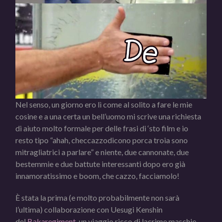
Nel senso, un giorno ero lì come al solito a fare le mie
cosine e a una certa un bell’uomo mi scrive una richiesta
di aiuto molto formale per delle frasi di ‘sto film e io
resto tipo “ahah, checcazzodicono porca troia sono
mitragliatrici a parlare” e niente, due cannonate, due
bestemmie e due battute interessanti dopo ero già
innamoratissimo e boom, che cazzo, facciamolo!
È stata la prima (e molto probabilmente non sarà
l’ultima) collaborazione con Uesugi Kenshin
del
Bakaregiment
, un viaggio ricco di lacrime maschie,