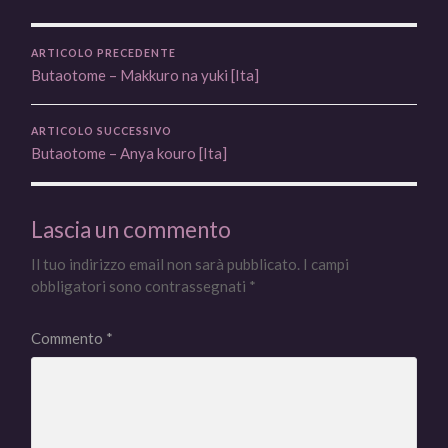
ARTICOLO PRECEDENTE
Butaotome – Makkuro na yuki [Ita]
ARTICOLO SUCCESSIVO
Butaotome – Anya kouro [Ita]
Lascia un commento
Il tuo indirizzo email non sarà pubblicato.
I campi
obbligatori sono contrassegnati
*
Commento
*