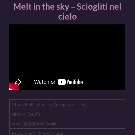
Melt in the sky – Sciogliti nel
cielo
titolo: Melt in the sky (Sciogliti nel cielo)
circolo: Syrufit
voce: 綾倉盟 (Mei Ayakura)
lyrics: 綾倉盟 (Mei Ayakura)