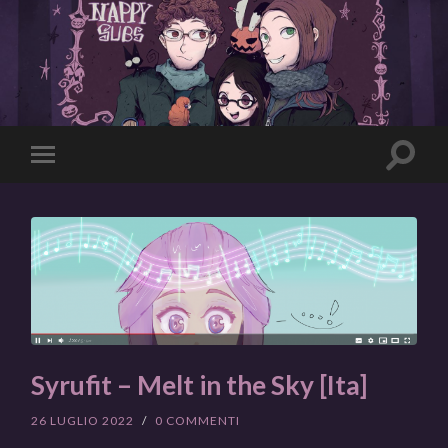
Toggle
Toggle
search
mobile
field
menu
Syrufit – Melt in the Sky [Ita]
26 LUGLIO 2022
/
0 COMMENTI