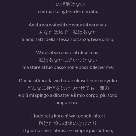
この指解けない
che mai scioglierà le mie dita.
Anata wa watashi de watashi wa anata
あなたは私で 私はあなた
Siamo fatti della stessa sostanza, tesoro mio,
Watashi wa anata ni oitsukenai
私はあなたに追いつけない
ma stare al tuo passo non è possibile per me,
Donna ni karada wo batatsukasetemo muryoku
どんなに身体をばたつかせても 無力
e più mi spingo a dibattere il mio corpo, più sono
impotente.
Hodoketa koro ni wa toonoki hitori
解けた頃には遠のきひとり
Il giorno che ti librasti è sempre più lontano,