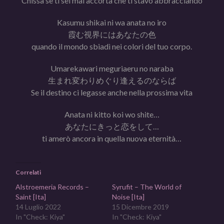
Chissà se ti sei mai accorta che ti stavo abbracciando
Kasumu shikai ni wa anata no iro
霞む視界にはあなたの色
quando il mondo sbiadì nei colori del tuo corpo.
Umarekawari meguriaeru no naraba
生まれ変わりめぐり逢えるのならば
Se il destino ci legasse anche nella prossima vita
Anata ni kitto koi wo shite…
あなたにきっと恋をして…
ti amerò ancora in quella nuova eternità…
Correlati
Alstroemeria Records –
Syrufit – The World of
Saint [Ita]
Noise [Ita]
14 Luglio 2022
15 Dicembre 2019
In "Check: Kiya"
In "Check: Kiya"