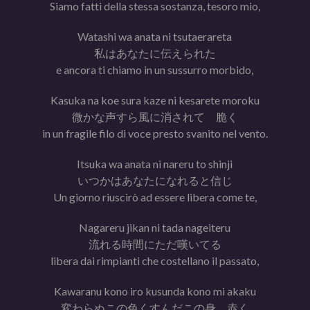
Siamo fatti della stessa sostanza, tesoro mio,
Watashi wa anata ni tsutaerareta
私はあなたに伝えられた
e ancora ti chiamo in un sussurro morbido,
Kasuka na koe sura kaze ni kesarete moroku
微かな声すら風に消されて 脆く
in un fragile filo di voce presto svanito nel vento.
Itsuka wa anata ni nareru to shinji
いつかはあなたになれると信じ
Un giorno riuscirò ad essere libera come te,
Nagareru jikan ni tada nageiteru
流れる時間にただ嘆いてる
libera dai rimpianti che costellano il passato,
Kawaranu kono iro kusunda kono mi akaku
変わらぬこの色くすんだこの身 赤く