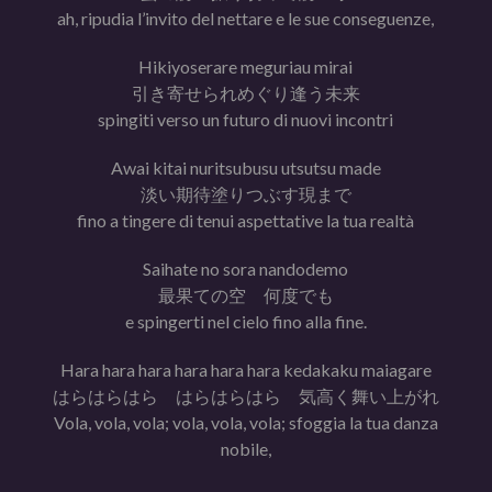
ah, ripudia l’invito del nettare e le sue conseguenze,
Hikiyoserare meguriau mirai
引き寄せられめぐり逢う未来
spingiti verso un futuro di nuovi incontri
Awai kitai nuritsubusu utsutsu made
淡い期待塗りつぶす現まで
fino a tingere di tenui aspettative la tua realtà
Saihate no sora nandodemo
最果ての空 何度でも
e spingerti nel cielo fino alla fine.
Hara hara hara hara hara hara kedakaku maiagare
はらはらはら はらはらはら 気高く舞い上がれ
Vola, vola, vola; vola, vola, vola; sfoggia la tua danza
nobile,