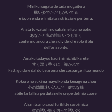
Minikui sugata de tada mogaiteru
醜い姿でただもがいてる
e io, orrenda e limitata a strisciare per terra,
Anata to watashi no sakaime itsumo aoku
あなたと私の境目いつも青く
confermo ancora che a dividerci è solo il blu
dell’orizzonte.
Amaku tadayou kaori ni michibikarete
甘く漂う香りに 導かれて
Fatti guidare dal dolce aroma che cosparge il tuo mondo
Kokoro no sukima mayoikonda kenage na chou
心の隙間迷い込んだ 健気な蝶
abile farfallina perduta nelle crepe del mio cuore,
Ah, mitsu no sasoi furikitte sasoi mizu
蜜の誘い振り切って誘い水