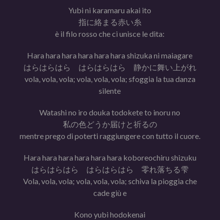
Yubi ni karamaru akai ito
指に絡まる赤い糸
è il filo rosso che ci unisce le dita:
Hara hara hara hara hara hara shizuka ni maiagare
はらはらはら はらはらはら 静かに舞い上がれ
vola, vola, vola; vola, vola, vola; sfoggia la tua danza
silente
Watashi no iro douka todokete to inoru no
私の色どうか届けと祈るの
mentre prego di poterti raggiungere con tutto il cuore.
Hara hara hara hara hara hara koboreochiru shizuku
はらはらはら はらはらはら 零れ落ちる雫
Vola, vola, vola; vola, vola, vola; schiva la pioggia che
cade giù e
Kono yubi hodokenai