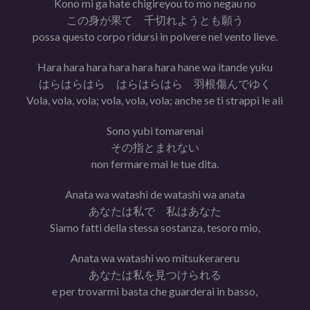
Kono mi ga hate chigireyou to mo negau no
この身が果て 千切れようとも願う
possa questo corpo ridursi in polvere nel vento lieve.
Hara hara hara hara hara hara hane wa itande yuku
はらはらはら はらはらはら 羽根傷んでゆく
Vola, vola, vola; vola, vola, vola; anche se ti strappi le ali
Sono yubi tomarenai
その指とまれない
non fermare mai le tue dita.
Anata wa watashi de watashi wa anata
あなたは私で 私はあなた
Siamo fatti della stessa sostanza, tesoro mio,
Anata wa watashi wo mitsukerareru
あなたは私を見つけられる
e per trovarmi basta che guarderai in basso,