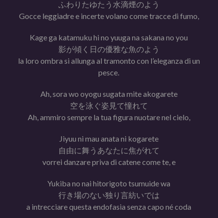
ふわりたゆたう水滴煙のよう
Gocce leggiadre e incerte volano come tracce di fumo,
Kage ga katamuku hi no yuuga na sakana no you
影が傾く日の優雅な魚のよう
la loro ombra si allunga al tramonto con l’eleganza di un
pesce.
Ah, sora wo oyogu sugata mite akogarete
空を泳ぐ姿見て憧れて
Ah, ammiro sempre la tua figura nuotare nel cielo,
Jiyuu ni mau anata ni kogarete
自由に舞うあなたに焦がれて
vorrei danzare priva di catene come te, e
Yukiba no nai hitorigoto tsumuide wa
行き場のない独り言紡いでは
a intrecciare questa endofasia senza capo né coda