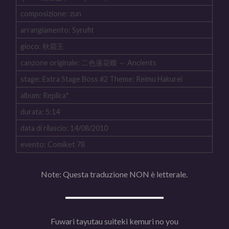
composizione: zun
arrangiamento: Syrufit
gioco: 秋霜玉
canzone originale: 二色蓮花蝶 ～ Ancients
stage: Extra Stage Boss #2 Theme; Reimu Hakurei
album: Replica*
durata: 5:14
data di rilascio: 14/08/2010
evento: Comiket 78
Note: Questa traduzione NON è letterale.
Fuwari tayutau suiteki kemuri no you