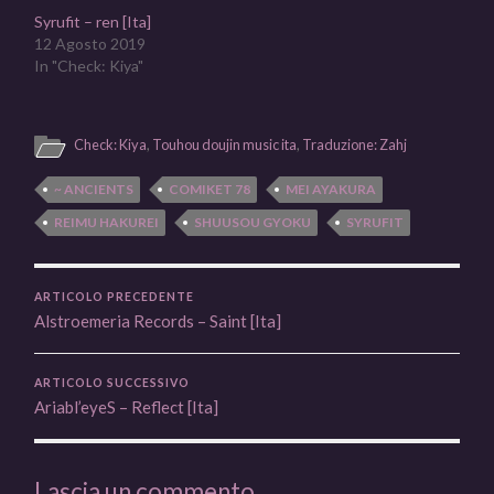
Syrufit – ren [Ita]
12 Agosto 2019
In "Check: Kiya"
Check: Kiya
,
Touhou doujin music ita
,
Traduzione: Zahj
~ ANCIENTS
COMIKET 78
MEI AYAKURA
REIMU HAKUREI
SHUUSOU GYOKU
SYRUFIT
ARTICOLO PRECEDENTE
Alstroemeria Records – Saint [Ita]
ARTICOLO SUCCESSIVO
Ariabl’eyeS – Reflect [Ita]
Lascia un commento