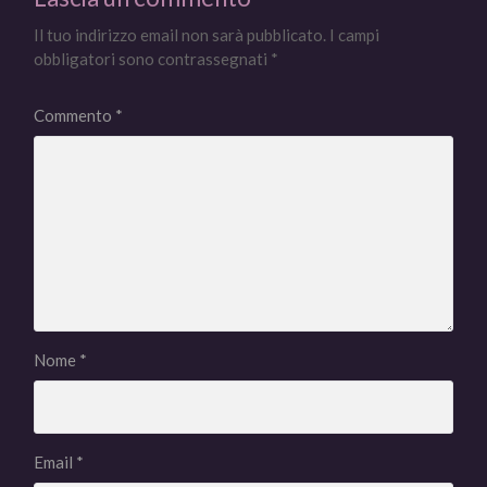
Il tuo indirizzo email non sarà pubblicato.
I campi
obbligatori sono contrassegnati
*
Commento
*
Nome
*
Email
*