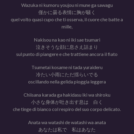
Wazuka ni kumoru youjou ni mune ga sawagu
僅かに曇る表情に胸が騒く
quel volto quasi cupo che ti osserva, il cuore che batte a
mille,
Nakisou na kao ni iki sae tsumari
泣きそうな顔に息さえ詰まり
sul punto di piangere e che trattiene ancora il fiato
Tsumetai kosame ni tada yuraideru
冷たい小雨にただ揺らいでる
oscillando nella gelida pioggia leggera
Chiisana karada ga hakidasu iki wa shiroku
小さな身体が吐き出す息は 白く
che tinge di bianco col respiro del suo corpo delicato.
Anata wa watashi de watashi wa anata
あなたは私で 私はあなた