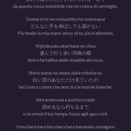
da questo rosso indelebile che mi colora di vermiglio.
Donna ni te wo nobashite mo todokanai
どんなに手を伸ばしても届かない
Più tendo la mia mano verso di te, più ti allontani,
Nijindeyuku akai hane no chou
滲んで行く赤い羽根の蝶
dolce farfallina dalle sbiadite ali rosse.
Shiroi kumo no anata dake miteita no
白い雲のあなただけ見ていたの
Sei l’unico colore che amo tra le nuvole bianche,
Akirameru nara kuchiru made
諦めるなら朽ちるまで
e se ormai il tuo tempo fosse agli sgoccioli,
Hara hara hara hara hara hara hakanaku maiagare