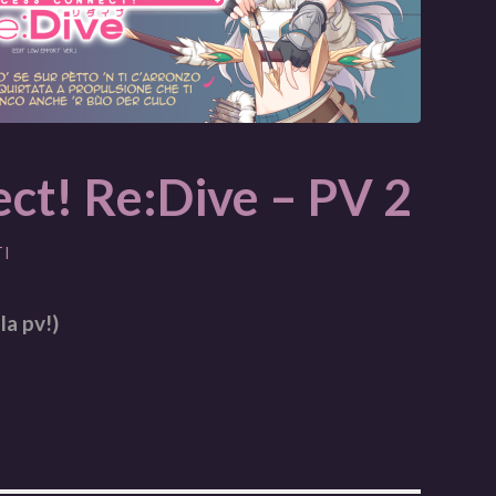
ct! Re:Dive – PV 2
I
la pv!)