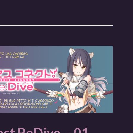
ect ReDive – 01