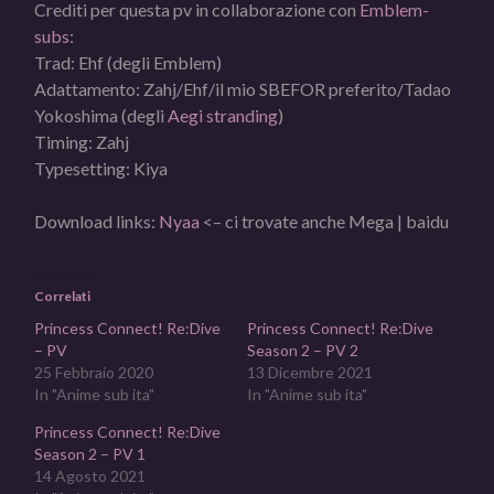
Crediti per questa pv in collaborazione con
Emblem-
subs
:
Trad: Ehf (degli Emblem)
Adattamento: Zahj/Ehf/il mio SBEFOR preferito/Tadao
Yokoshima (degli
Aegi stranding
)
Timing: Zahj
Typesetting: Kiya
Download links:
Nyaa
<– ci trovate anche Mega | baidu
Correlati
Princess Connect! Re:Dive
Princess Connect! Re:Dive
– PV
Season 2 – PV 2
25 Febbraio 2020
13 Dicembre 2021
In "Anime sub ita"
In "Anime sub ita"
Princess Connect! Re:Dive
Season 2 – PV 1
14 Agosto 2021