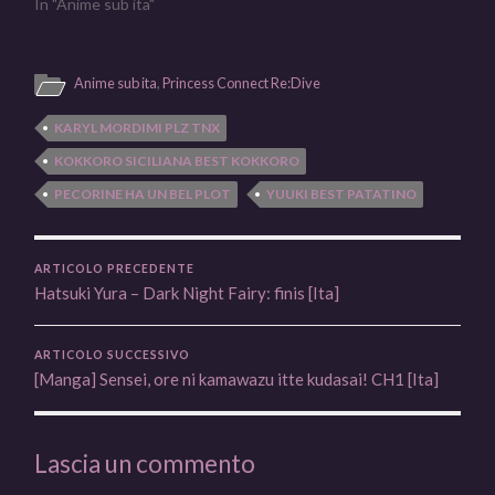
In "Anime sub ita"
Anime sub ita
,
Princess Connect Re:Dive
KARYL MORDIMI PLZ TNX
KOKKORO SICILIANA BEST KOKKORO
PECORINE HA UN BEL PLOT
YUUKI BEST PATATINO
ARTICOLO PRECEDENTE
Hatsuki Yura – Dark Night Fairy: finis [Ita]
ARTICOLO SUCCESSIVO
[Manga] Sensei, ore ni kamawazu itte kudasai! CH1 [Ita]
Lascia un commento