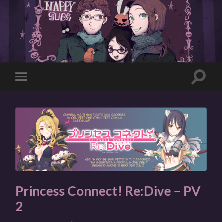
Toggle
Toggle
search
mobile
field
menu
Princess Connect! Re:Dive – PV
2