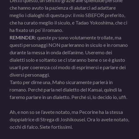
Detto questo, un sentito grazie alle splendide persone
che hanno avuto la pazienza di aiutarci ad adattare
meglio i dialoghi di questa pv: il mio SBEFOR preferito,
che ha curato meglio il siculo, e Tadao Yokoshima, che ci
ha fixato un po’ il romano.
REMINDER:
queste pv sono volutamente trollate, ma
questi personaggi NON parleranno in siculo e in romano
durante la messa in onda dell’anime. Useremo dei
dialetti solo e soltanto se ci staranno bene o se è giusto
usarli per coerenza col modo di esprimersi e parlare dei
diversi personaggi.
Tanto per dirne una, Maho sicuramente parlerà in
romano. Perché parla nel dialetto del Kansai, quindi la
faremo parlare in un dialetto. Perché sì, lo decido io, uffi.
Ah, e non so se l’avete notato, ma Pecorine ha la stessa
doppiatrice di Strega di Joshikousei. Ora lo avete notato,
occhi di falco. Siete fortissimi.