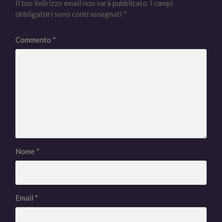
Il tuo indirizzo email non sarà pubblicato.
I campi
obbligatori sono contrassegnati
*
Commento
*
Nome
*
Email
*