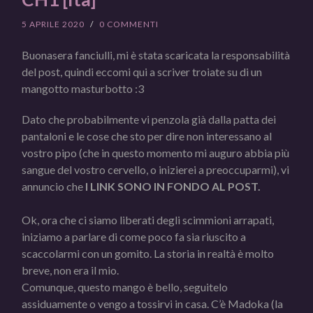
5 APRILE 2020
/
0 COMMENTI
Buonasera fanciulli, mi è stata scaricata la responsabilità
del post, quindi eccomi qui a scriver troiate su di un
mangotto masturbotto :3
Dato che probabilmente vi penzola già dalla patta dei
pantaloni e le cose che sto per dire non interessano al
vostro pipo (che in questo momento mi auguro abbia più
sangue del vostro cervello, o inizierei a preoccuparmi), vi
annuncio che
I LINK SONO IN FONDO AL POST.
Ok, ora che ci siamo liberati degli scimmioni arrapati,
iniziamo a parlare di come poco fa sia riuscito a
scaccolarmi con un gomito. La storia in realtà è molto
breve, non era il mio.
Comunque, questo mango è bello, seguitelo
assiduamente o vengo a tossirvi in casa. C’è Madoka (la