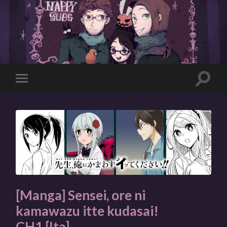
Toggle
Toggle
search
mobile
field
menu
[Manga] Sensei, ore ni
kamawazu itte kudasai!
CH1 [Ita]