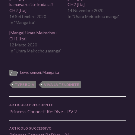
kamawazu itte kudasai!
CH2 [Ita]
CH2 [Ita]
14 Novembre 2020
16 Settembre 2020
In "Urara Meirochou manga"
In "Manga ita"
[Manga] Urara Meirochou
CH1 [Ita]
12 Marzo 2020
In "Urara Meirochou manga"
Lewd sensei
,
Manga ita
TYPE BOIA
VIVA LA TENDINITE
ARTICOLO PRECEDENTE
Princess Connect! Re:Dive – PV 2
ARTICOLO SUCCESSIVO