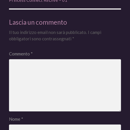
Princess Connect ReDive – 01
Lascia un commento
Il tuo indirizzo email non sarà pubblicato.
I campi
obbligatori sono contrassegnati
*
Commento
*
Nome
*