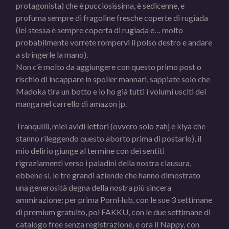
protagonista) che è pucciosissima, è sedicenne, e
profuma sempre di fragoline fresche coperte di rugiada
(lei stessa è sempre coperta di rugiada e… molto
probabilmente vorrete rompervi il polso destro e andare
a stringerle la mano).
Non c’è molto da aggiungere con questo primo post o
rischio di incappare in spoiler mannari, sappiate solo che
Madoka tira un botto e io ho già tutti i volumi usciti del
manga nel carrello di amazon jp.
Tranquilli, miei avidi lettori (ovvero solo zahj e kiya che
stanno rileggendo questo aborto prima di postarlo), il
mio delirio giunge al termine con dei sentiti
rigraziamenti verso i paladini della nostra clausura,
ebbene sì, le tre grandi aziende che hanno dimostrato
una generosità degna della nostra più sincera
ammirazione: per prima PornHub, con le sue 3 settimane
di premium gratuito, poi FAKKU, con le due settimane di
catalogo free senza registrazione, e ora il Nappy, con